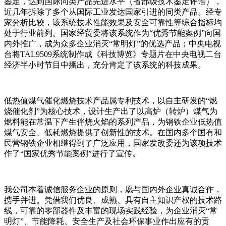
鉴定，达到国际同类产品先进水平（省部级技术鉴定评语），
近几年拆除了多个从国际工业发达国家引进的同类产品。经专
家分析比较，该系统技术性能效果及安全可靠性等综合指标均
处于行业前列。国家经贸委将该系统作为“优秀节能案例”向国
内外推广，成为众多企业消灭“常明灯”的优选产品；中央电视
台将TAL9509系统制作成《科技博览》专题片在中央电视二台
经济半小时节目中播出，充分肯定了该系统的科技成果。
低热值煤气催化燃烧技术产品属专利技术，以自主研发的“燃
烧催化剂”为核心技术，设计生产出了以高炉（转炉）煤气为
燃料能在常温下产生伴烧火焰的系列产品，为钢铁企业低热值
煤气安全、低耗燃烧提供了创新性的技术。在国内多个国有和
民营钢铁企业相继得到了广泛应用，国家发改委还为该项技术
作了“国家优秀节能案例”进行了宣传。
我公司本着诚信服务企业的原则，愿与国内外企业真诚合作，
携手并进。凭借我们优良、成熟、具有自主知识产权的技术路
线，可靠的零部器件及丰富的现场实践经验，为企业消灭“常
明灯”、节能降耗、安全生产及社会环保事业作出应有的贡